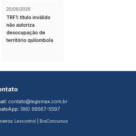
20/06/2026
TRF1: título inválido
não autoriza
desocupação de
território quilombola
ontato
ail:
contato@legismax.com.br
atsApp:
(86) 99567-5597
ceiros:
Lexcontrol
|
BraConcursos