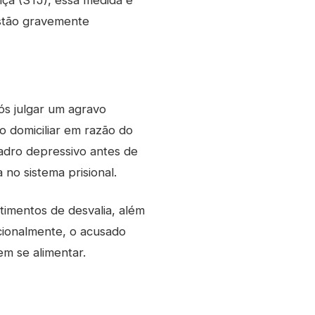
iça (STJ), essa medida é
estão gravemente
ós julgar um agravo
ão domiciliar em razão do
adro depressivo antes de
no sistema prisional.
ntimentos de desvalia, além
cionalmente, o acusado
em se alimentar.