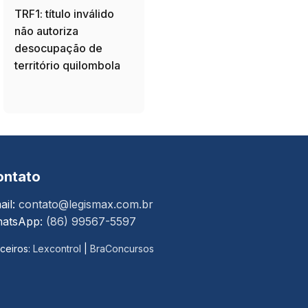
TRF1: título inválido
não autoriza
desocupação de
território quilombola
ontato
ail:
contato@legismax.com.br
atsApp:
(86) 99567-5597
ceiros:
Lexcontrol
|
BraConcursos