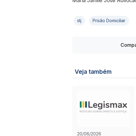
Maria Jamile José Advocac
stj
Prisão Domiciliar
Compar
Veja também
20/06/2026