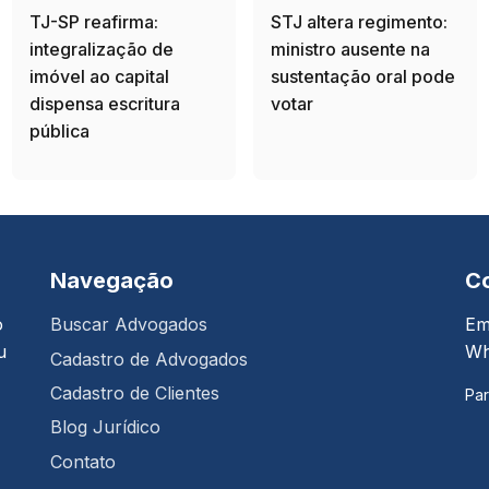
TJ-SP reafirma:
STJ altera regimento:
integralização de
ministro ausente na
imóvel ao capital
sustentação oral pode
dispensa escritura
votar
pública
Navegação
C
o
Buscar Advogados
Em
u
Wh
Cadastro de Advogados
Cadastro de Clientes
Par
Blog Jurídico
Contato