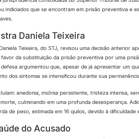
a jurisprudência consolidada do Superior Tribunal de Just
ou indiciados que se encontram em prisão preventiva e 
aves.
stra Daniela Teixeira
aniela Teixeira, do STJ, revisou uma decisão anterior ap
a favor da substituição da prisão preventiva por uma pris
 defesa argumentou que, apesar de já apresentar um qu
to dos sintomas se intensificou durante sua permanência 
luíam: anedonia, insônia persistente, tristeza intensa, se
 e morte, culminando em uma profunda desesperança. Adi
erda de peso, estimada em 16 quilos, devido à dificuldade 
Saúde do Acusado