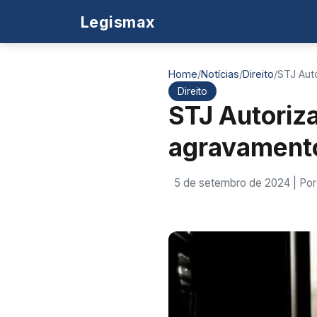
Legismax
Home
/
Notícias
/
Direito
/
STJ Aut
Direito
STJ Autoriza
agravament
5 de setembro de 2024
| Po