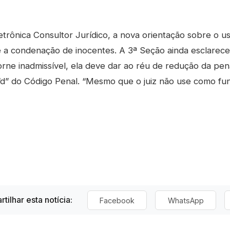
trônica Consultor Jurídico, a nova orientação sobre o u
os e a condenação de inocentes. A 3ª Seção ainda esclare
 torne inadmissível, ela deve dar ao réu de redução da pe
nea “d” do Código Penal. “Mesmo que o juiz não use como 
tilhar esta notícia:
Facebook
WhatsApp