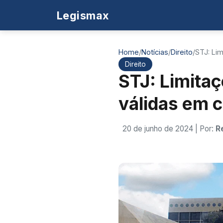
Legismax
Home
/
Notícias
/
Direito
/
STJ: Li
Direito
STJ: Limitaç
válidas em 
20 de junho de 2024
| Por:
R