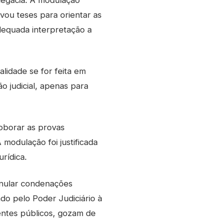
elegacia. A modulação
ovou teses para orientar as
adequada interpretação a
alidade se for feita em
o judicial, apenas para
roborar as provas
modulação foi justificada
rídica.
anular condenações
ado pelo Poder Judiciário à
agentes públicos, gozam de