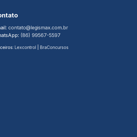
ontato
ail:
contato@legismax.com.br
atsApp:
(86) 99567-5597
ceiros:
Lexcontrol
|
BraConcursos