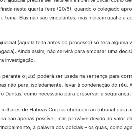
extrajudicial precisa ser feita em ambiente oficial como d
efinida nesta quarta-feira (20/6), quando o colegiado apr
e o tema. Elas não são vinculantes, mas indicam qual é a 
udicial (aquela feita antes do processo) só terá alguma v
legacia). Ainda assim, não servirá para embasar uma decisã
ra investigação.
eita perante o juiz) poderá ser usada na sentença para cor
s não para, isoladamente, levar à condenação do réu. A 
eiro Dantas, como necessária para preservar a segurança ju
ue milhares de Habeas Corpus cheguem ao tribunal para 
eria não apenas possível, mas provável devido ao valor d
principalmente, à palavra dos policiais – os quais, como 