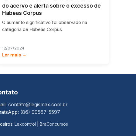
do acervo e alerta sobre o excesso de
Habeas Corpus
O aumento significativo foi observado na
categoria de Habeas Corpus
12/07/2024
Ler mais →
ontato
ail:
contato@legismax.com.br
atsApp:
(86) 99567-5597
ceiros:
Lexcontrol
|
BraConcursos