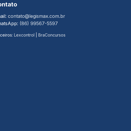
ontato
ail:
contato@legismax.com.br
atsApp:
(86) 99567-5597
ceiros:
Lexcontrol
|
BraConcursos