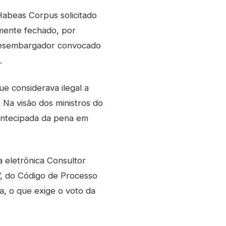
abeas Corpus solicitado
lmente fechado, por
o desembargador convocado
.
e considerava ilegal a
 Na visão dos ministros do
 antecipada da pena em
a eletrônica Consultor
e”, do Código de Processo
a, o que exige o voto da