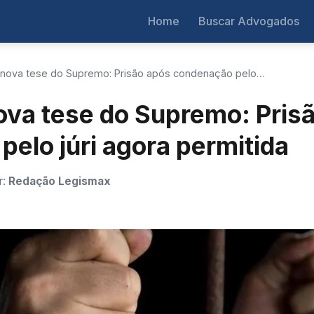
Home
Buscar Advogados
 nova tese do Supremo: Prisão após condenação pelo…
ova tese do Supremo: Pris
elo júri agora permitida
r:
Redação Legismax