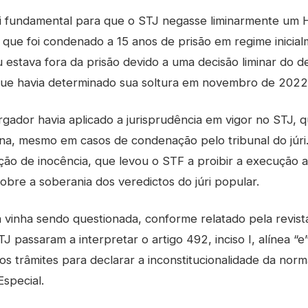
i fundamental para que o STJ negasse liminarmente um H
ue foi condenado a 15 anos de prisão em regime inicia
réu estava fora da prisão devido a uma decisão liminar d
que havia determinado sua soltura em novembro de 2022
ador havia aplicado a jurisprudência em vigor no STJ, qu
na, mesmo em casos de condenação pelo tribunal do júri.
nção de inocência, que levou o STF a proibir a execução
obre a soberania dos veredictos do júri popular.
á vinha sendo questionada, conforme relatado pela revist
TJ passaram a interpretar o artigo 492, inciso I, alínea “
os trâmites para declarar a inconstitucionalidade da norm
Especial.