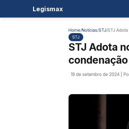
Legismax
Home
/
Notícias
/
STJ
/
STJ Adota
STJ
STJ Adota n
condenação p
19 de setembro de 2024
| Po