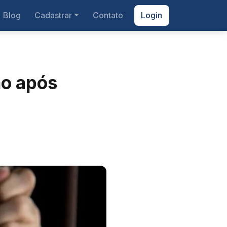
Blog
Cadastrar
Contato
Login
ão após