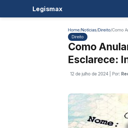
Legismax
Home
/
Notícias
/
Direito
/
Como An
Direito
Como Anular
Esclarece: I
12 de julho de 2024
| Por:
Re