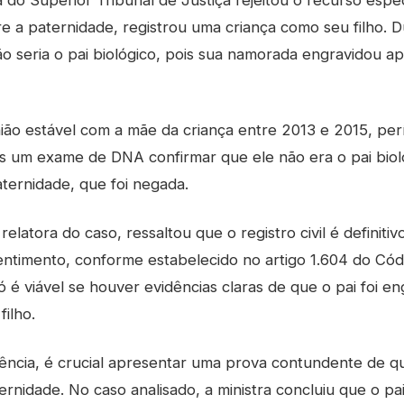
do Superior Tribunal de Justiça rejeitou o recurso esp
 a paternidade, registrou uma criança como seu filho. D
 seria o pai biológico, pois sua namorada engravidou 
o estável com a mãe da criança entre 2013 e 2015, per
 um exame de DNA confirmar que ele não era o pai biol
ternidade, que foi negada.
relatora do caso, ressaltou que o registro civil é definiti
timento, conforme estabelecido no artigo 1.604 do Códig
 é viável se houver evidências claras de que o pai foi e
filho.
ência, é crucial apresentar uma prova contundente de q
ternidade. No caso analisado, a ministra concluiu que o pa