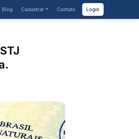
Blog
Cadastrar
Contato
Login
 STJ
a.