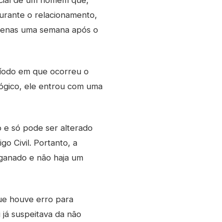
ecial de um homem que,
urante o relacionamento,
apenas uma semana após o
íodo em que ocorreu o
ógico, ele entrou com uma
vo e só pode ser alterado
o Civil. Portanto, a
nganado e não haja um
ue houve erro para
i já suspeitava da não