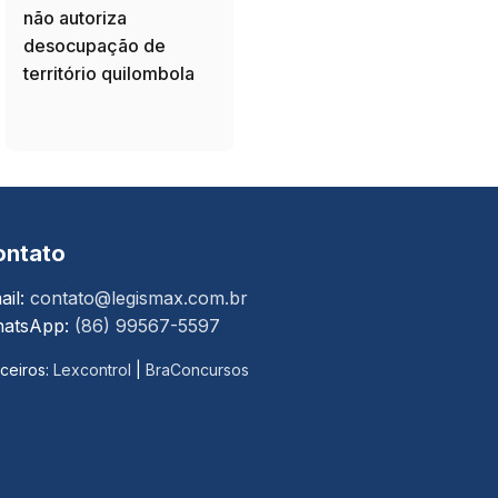
não autoriza
desocupação de
território quilombola
ontato
ail:
contato@legismax.com.br
atsApp:
(86) 99567-5597
ceiros:
Lexcontrol
|
BraConcursos