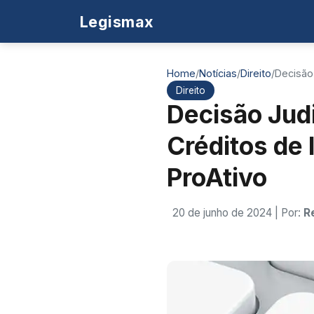
Legismax
Home
/
Notícias
/
Direito
/
Decisão 
Direito
Decisão Judi
Créditos de
ProAtivo
20 de junho de 2024
| Por:
R