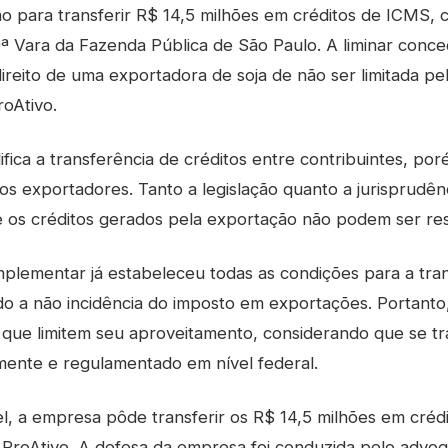
o para transferir R$ 14,5 milhões em créditos de ICMS, 
9ª Vara da Fazenda Pública de São Paulo. A liminar con
reito de uma exportadora de soja de não ser limitada pel
roAtivo.
fica a transferência de créditos entre contribuintes, po
os exportadores. Tanto a legislação quanto a jurisprudên
 os créditos gerados pela exportação não podem ser res
omplementar já estabeleceu todas as condições para a tra
o a não incidência do imposto em exportações. Portant
s que limitem seu aproveitamento, considerando que se tr
mente e regulamentado em nível federal.
l, a empresa pôde transferir os R$ 14,5 milhões em créd
 ProAtivo. A defesa da empresa foi conduzida pelo advog