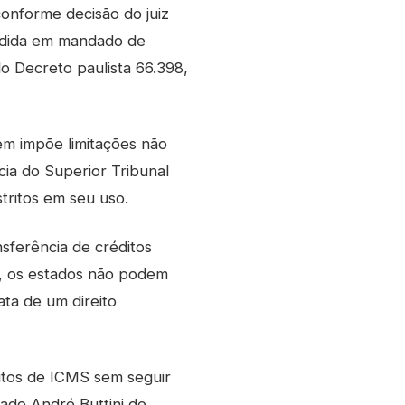
conforme decisão do juiz
cedida em mandado de
o Decreto paulista 66.398,
rém impõe limitações não
cia do Superior Tribunal
tritos em seu uso.
nsferência de créditos
o, os estados não podem
ata de um direito
itos de ICMS sem seguir
ado André Buttini de