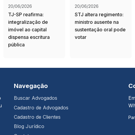
20/06/2026
20/06/2026
TJ-SP reafirma:
STJ altera regimento:
integralização de
ministro ausente na
imóvel ao capital
sustentação oral pode
dispensa escritura
votar
pública
Navegação
C
o
Buscar Advogados
Em
u
Wh
Cadastro de Advogados
Cadastro de Clientes
Par
Blog Jurídico