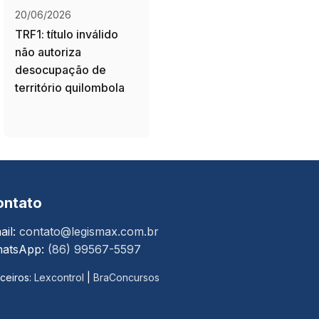
20/06/2026
TRF1: título inválido
não autoriza
desocupação de
território quilombola
ontato
ail:
contato@legismax.com.br
atsApp:
(86) 99567-5597
ceiros:
Lexcontrol
|
BraConcursos