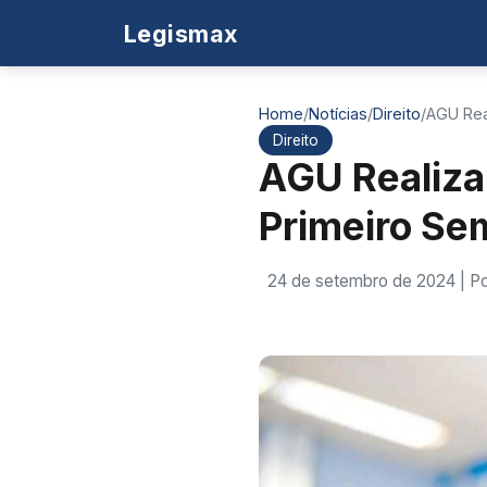
Legismax
Home
/
Notícias
/
Direito
/
AGU Rea
Direito
AGU Realiza
Primeiro Se
24 de setembro de 2024
| P