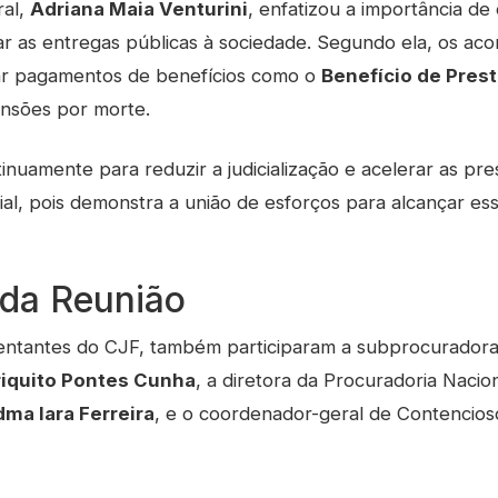
ral,
Adriana Maia Venturini
, enfatizou a importância de
rar as entregas públicas à sociedade. Segundo ela, os aco
zar pagamentos de benefícios como o
Benefício de Pres
ensões por morte.
nuamente para reduzir a judicialização e acelerar as pres
ial, pois demonstra a união de esforços para alcançar es
 da Reunião
entantes do CJF, também participaram a subprocuradora
riquito Pontes Cunha
, a diretora da Procuradoria Naci
ma Iara Ferreira
, e o coordenador-geral de Contencios