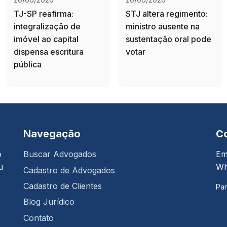
TJ-SP reafirma:
STJ altera regimento:
integralização de
ministro ausente na
imóvel ao capital
sustentação oral pode
dispensa escritura
votar
pública
Navegação
C
o
Buscar Advogados
Em
u
Wh
Cadastro de Advogados
Cadastro de Clientes
Par
Blog Jurídico
Contato