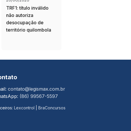
TRF1: título inválido
não autoriza
desocupação de
território quilombola
ontato
ail:
contato@legismax.com.br
atsApp:
(86) 99567-5597
ceiros:
Lexcontrol
|
BraConcursos