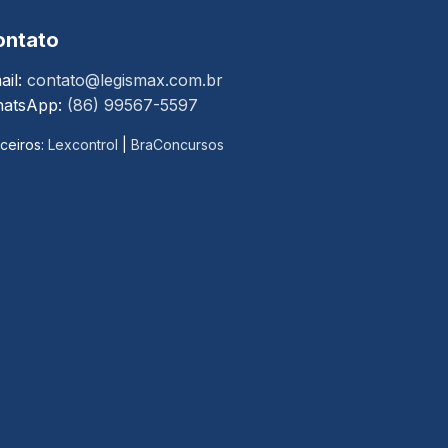
ontato
ail:
contato@legismax.com.br
atsApp:
(86) 99567-5597
ceiros:
Lexcontrol
|
BraConcursos