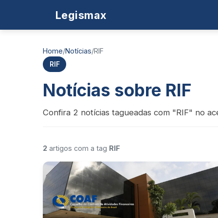
Legismax
Home
/
Notícias
/
RIF
RIF
Notícias sobre RIF
Confira 2 notícias tagueadas com "RIF" no ace
2
artigos com a tag
RIF