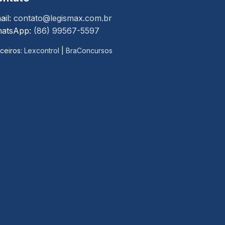
ail:
contato@legismax.com.br
atsApp:
(86) 99567-5597
ceiros:
Lexcontrol
|
BraConcursos