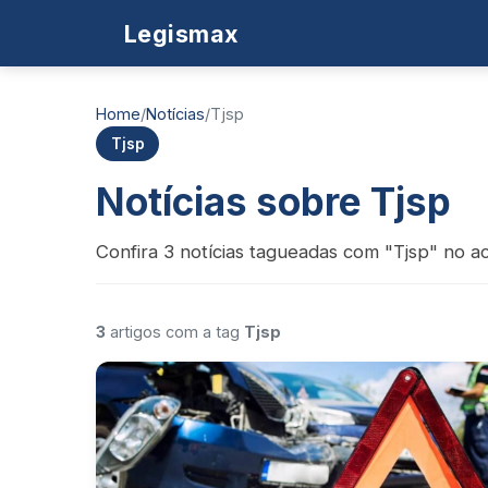
Legismax
Home
/
Notícias
/
Tjsp
Tjsp
Notícias sobre Tjsp
Confira 3 notícias tagueadas com "Tjsp" no ac
3
artigos com a tag
Tjsp