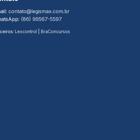
ail:
contato@legismax.com.br
atsApp:
(86) 99567-5597
ceiros:
Lexcontrol
|
BraConcursos