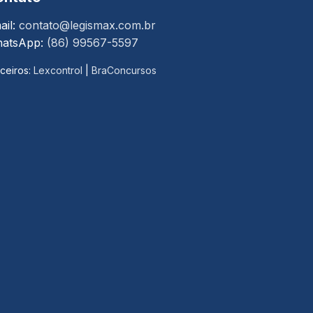
ail:
contato@legismax.com.br
atsApp:
(86) 99567-5597
ceiros:
Lexcontrol
|
BraConcursos