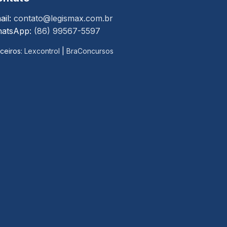
ail:
contato@legismax.com.br
atsApp:
(86) 99567-5597
ceiros:
Lexcontrol
|
BraConcursos