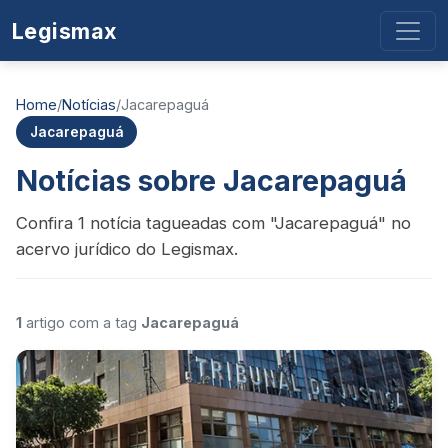
Legismax
Home
/
Notícias
/
Jacarepaguá
Jacarepaguá
Notícias sobre Jacarepaguá
Confira 1 notícia tagueadas com "Jacarepaguá" no
acervo jurídico do Legismax.
1
artigo com a tag
Jacarepaguá