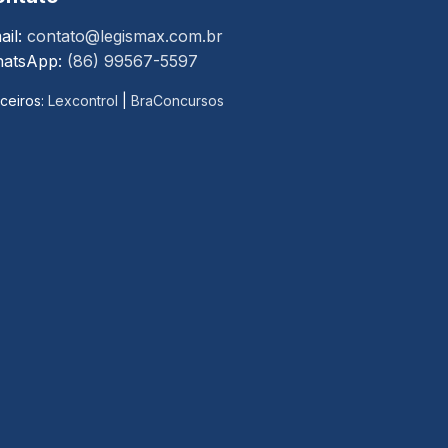
ail:
contato@legismax.com.br
atsApp:
(86) 99567-5597
ceiros:
Lexcontrol
|
BraConcursos