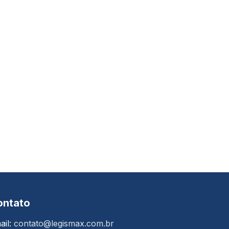
ontato
ail:
contato@legismax.com.br