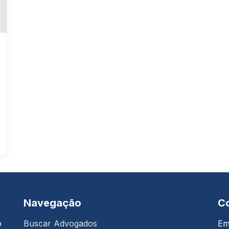
Navegação
C
o
Buscar Advogados
Em