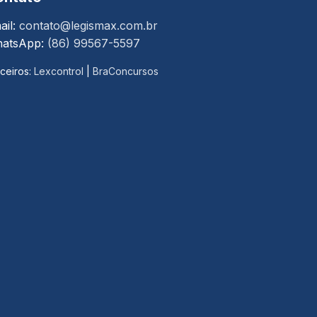
ail:
contato@legismax.com.br
atsApp:
(86) 99567-5597
ceiros:
Lexcontrol
|
BraConcursos