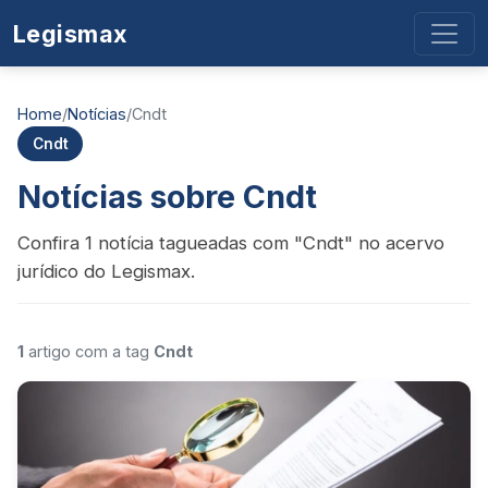
Legismax
Home
/
Notícias
/
Cndt
Cndt
Notícias sobre Cndt
Confira 1 notícia tagueadas com "Cndt" no acervo
jurídico do Legismax.
1
artigo com a tag
Cndt