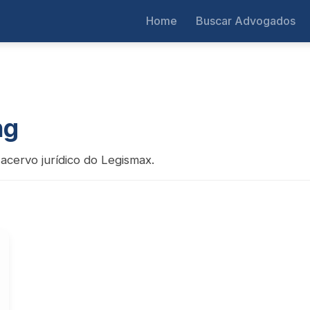
Home
Buscar Advogados
ng
 acervo jurídico do Legismax.