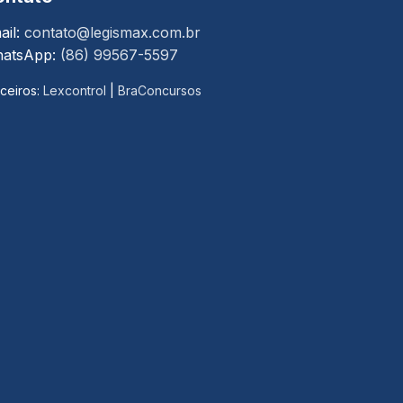
ail:
contato@legismax.com.br
atsApp:
(86) 99567-5597
ceiros:
Lexcontrol
|
BraConcursos