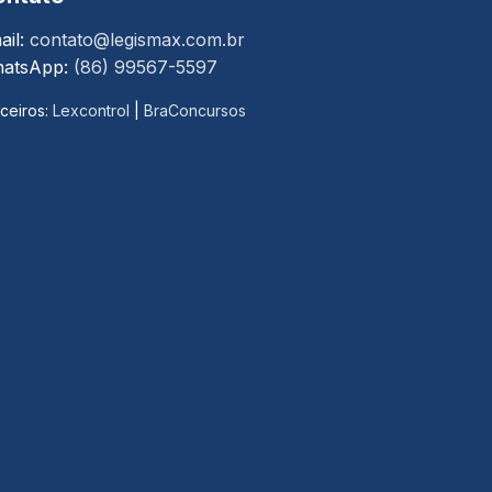
ail:
contato@legismax.com.br
atsApp:
(86) 99567-5597
ceiros:
Lexcontrol
|
BraConcursos