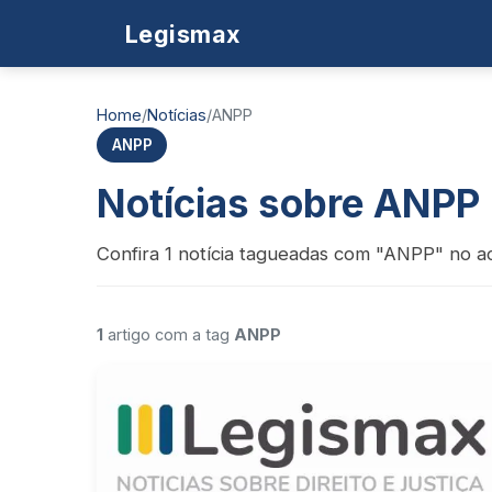
Legismax
Home
/
Notícias
/
ANPP
ANPP
Notícias sobre ANPP
Confira 1 notícia tagueadas com "ANPP" no ac
1
artigo com a tag
ANPP