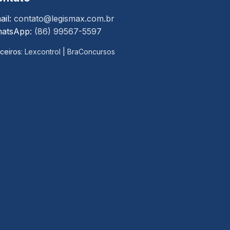
ail:
contato@legismax.com.br
atsApp:
(86) 99567-5597
ceiros:
Lexcontrol
|
BraConcursos