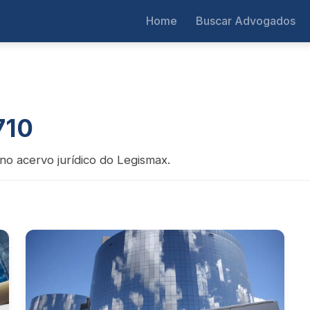
Home
Buscar Advogados
710
no acervo jurídico do Legismax.