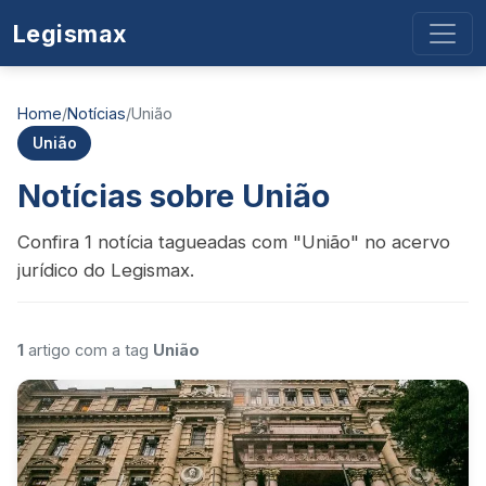
Legismax
Home
/
Notícias
/
União
União
Notícias sobre União
Confira 1 notícia tagueadas com "União" no acervo
jurídico do Legismax.
1
artigo com a tag
União