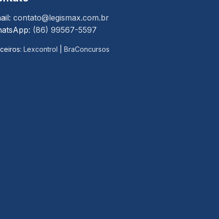
ail:
contato@legismax.com.br
atsApp:
(86) 99567-5597
ceiros:
Lexcontrol
|
BraConcursos