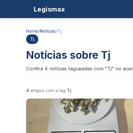
Legismax
Home
/
Notícias
/
Tj
Tj
Notícias sobre Tj
Confira 4 notícias tagueadas com "Tj" no acer
4
artigos com a tag
Tj