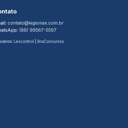
ontato
ail:
contato@legismax.com.br
atsApp:
(86) 99567-5597
ceiros:
Lexcontrol
|
BraConcursos