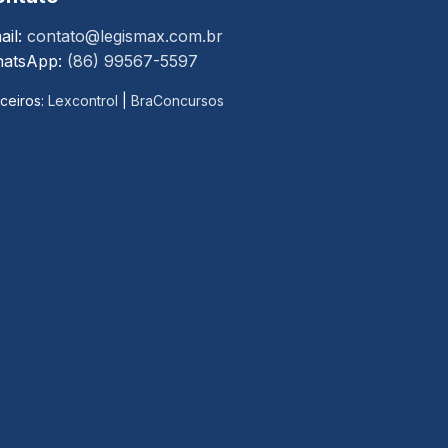
ail:
contato@legismax.com.br
atsApp:
(86) 99567-5597
ceiros:
Lexcontrol
|
BraConcursos