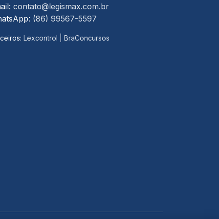
ail:
contato@legismax.com.br
atsApp:
(86) 99567-5597
ceiros:
Lexcontrol
|
BraConcursos