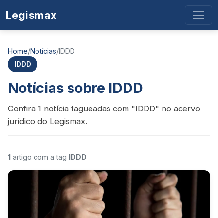
Legismax
Home
/
Notícias
/
IDDD
IDDD
Notícias sobre IDDD
Confira 1 notícia tagueadas com "IDDD" no acervo
jurídico do Legismax.
1
artigo com a tag
IDDD