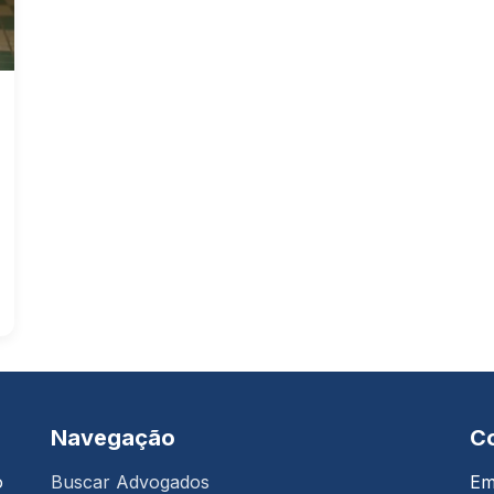
Navegação
C
o
Buscar Advogados
Em