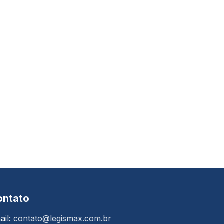
ontato
ail:
contato@legismax.com.br