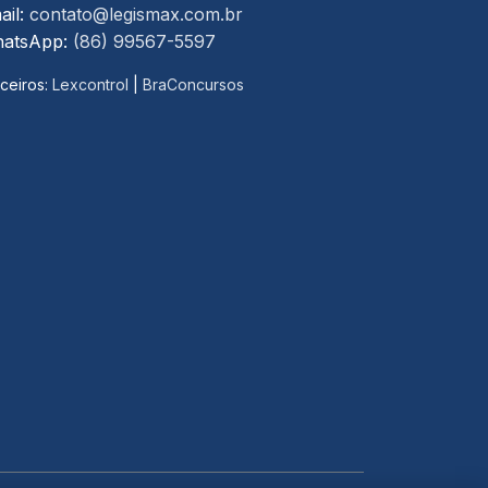
ail:
contato@legismax.com.br
atsApp:
(86) 99567-5597
ceiros:
Lexcontrol
|
BraConcursos