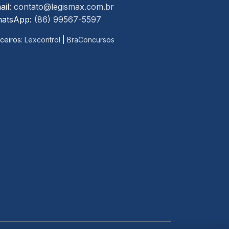
ail:
contato@legismax.com.br
atsApp:
(86) 99567-5597
ceiros:
Lexcontrol
|
BraConcursos