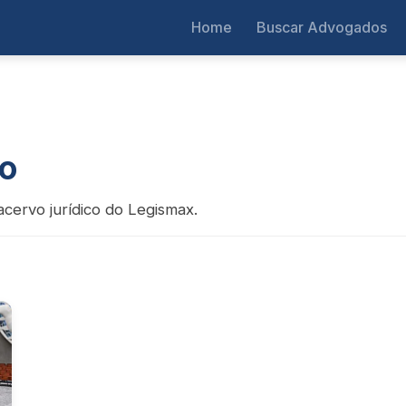
Home
Buscar Advogados
so
acervo jurídico do Legismax.