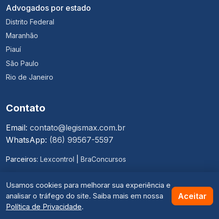
Advogados por estado
Distrito Federal
Maranhão
Piauí
São Paulo
Rio de Janeiro
Contato
Email:
contato@legismax.com.br
WhatsApp:
(86) 99567-5597
Parceiros:
Lexcontrol
|
BraConcursos
Usamos cookies para melhorar sua experiência e
Termos de Uso
·
Política de Privacidade
Aceitar
analisar o tráfego do site. Saiba mais em nossa
© 2026 Legismax. Todos os direitos reservados.
Política de Privacidade
.