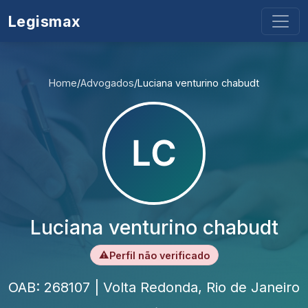
Legismax
Home
/
Advogados
/
Luciana venturino chabudt
Luciana venturino chabudt
⚠
Perfil não verificado
OAB: 268107 | Volta Redonda, Rio de Janeiro