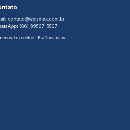
ontato
ail:
contato@legismax.com.br
atsApp:
(86) 99567-5597
ceiros:
Lexcontrol
|
BraConcursos