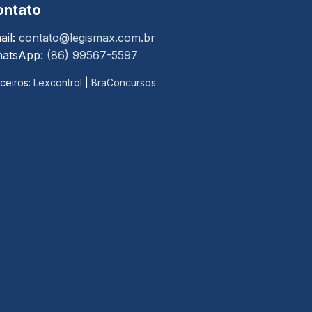
ontato
ail:
contato@legismax.com.br
atsApp:
(86) 99567-5597
ceiros:
Lexcontrol
|
BraConcursos