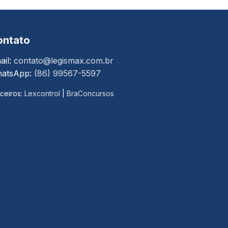
ontato
ail:
contato@legismax.com.br
atsApp:
(86) 99567-5597
ceiros:
Lexcontrol
|
BraConcursos