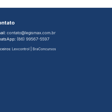
ontato
ail:
contato@legismax.com.br
atsApp:
(86) 99567-5597
ceiros:
Lexcontrol
|
BraConcursos