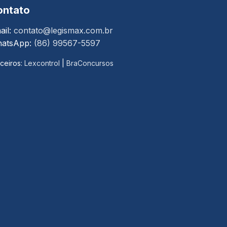
ontato
ail:
contato@legismax.com.br
atsApp:
(86) 99567-5597
ceiros:
Lexcontrol
|
BraConcursos