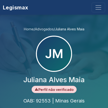
Legismax
Home
/
Advogados
/
Juliana Alves Maia
Juliana Alves Maia
⚠
Perfil não verificado
OAB: 92553 | Minas Gerais