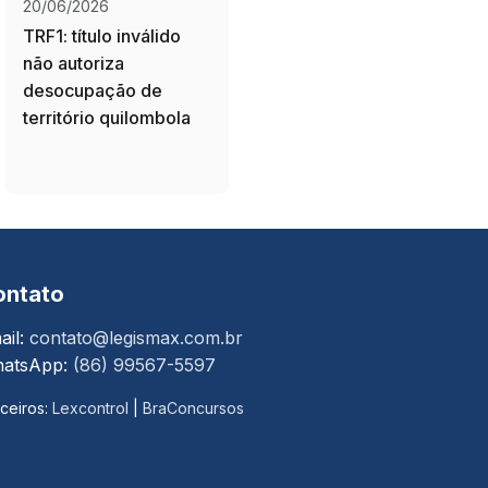
20/06/2026
TRF1: título inválido
não autoriza
desocupação de
território quilombola
ontato
ail:
contato@legismax.com.br
atsApp:
(86) 99567-5597
ceiros:
Lexcontrol
|
BraConcursos