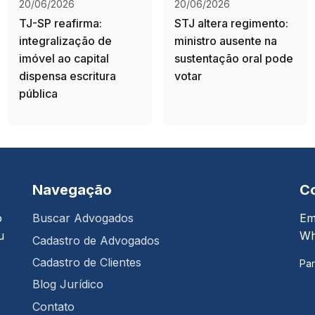
20/06/2026
20/06/2026
TJ-SP reafirma:
STJ altera regimento:
integralização de
ministro ausente na
imóvel ao capital
sustentação oral pode
dispensa escritura
votar
pública
Navegação
C
o
Buscar Advogados
Em
u
Wh
Cadastro de Advogados
Cadastro de Clientes
Par
Blog Jurídico
Contato