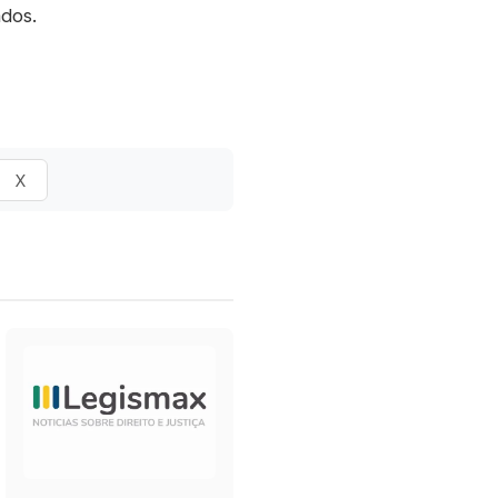
ados.
X