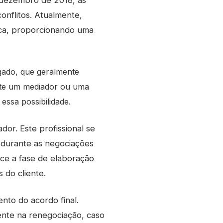
é dezembro de 2018, as
onflitos. Atualmente,
ídica, proporcionando uma
gado, que geralmente
ente um mediador ou uma
ssa possibilidade.
or. Este profissional se
o durante as negociações
ce a fase de elaboração
 do cliente.
nto do acordo final.
ente na renegociação, caso