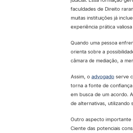
judicial. Essa formação g
faculdades de Direito rar
muitas instituições já incl
experiência prática valios
Quando uma pessoa enfrent
orienta sobre a possibilid
câmara de mediação, a meno
Assim, o
advogado
serve c
torna a fonte de confiança
em busca de um acordo. A
de alternativas, utilizand
Outro aspecto importante 
Ciente das potenciais con