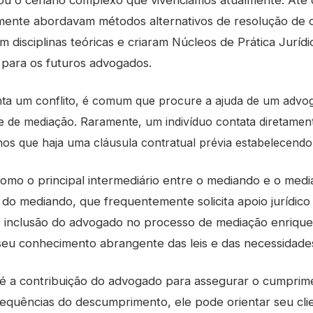
erou o cenário complexo que vivenciamos atualmente. At
amente abordavam métodos alternativos de resolução de c
uem disciplinas teóricas e criaram Núcleos de Prática Jur
a para os futuros advogados.
a um conflito, é comum que procure a ajuda de um advo
ade de mediação. Raramente, um indivíduo contata diretam
s que haja uma cláusula contratual prévia estabelecendo e
omo o principal intermediário entre o mediando e o mediad
 do mediando, que frequentemente solicita apoio jurídic
 inclusão do advogado no processo de mediação enrique
o seu conhecimento abrangente das leis e das necessidades
é a contribuição do advogado para assegurar o cumprime
sequências do descumprimento, ele pode orientar seu cli