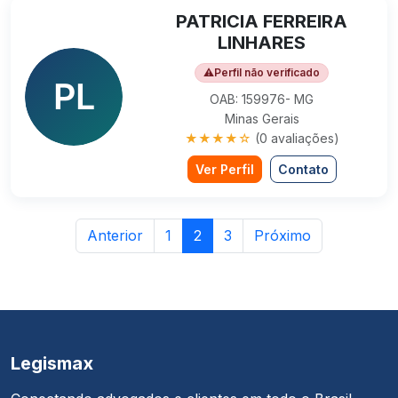
PATRICIA FERREIRA
LINHARES
⚠
Perfil não verificado
OAB: 159976- MG
Minas Gerais
★★★★☆
(0 avaliações)
Ver Perfil
Contato
Anterior
1
2
3
Próximo
Legismax